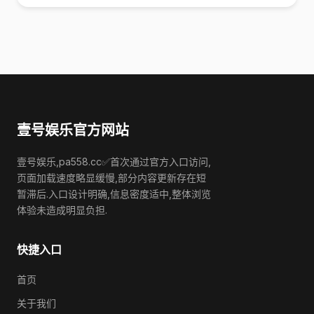
壹号娱乐官方网站
壹号娱乐,pa558.cc✅首次通过官方入口访问,
页面加载速度略显缓慢,部分内容更新存在短
暂滞后.入口设计明确,信息密度适中,整体浏览
体验未造成明显负担.
快捷入口
首页
关于我们