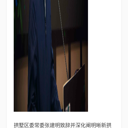
拱墅区委常委张建明致辞并深化阐明晰新拱