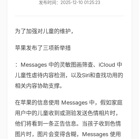
发布时间：2025-12-10 01:25:23
为了加强对儿童的维护，
苹果发布了三项新举措
：Messages 中的灵敏图画筛查、iCloud 中
儿童性虐待内容检测，以及Siri和查找功用的
相关内容协助支撑。
在苹果的信息使用 Messages 中，假如家庭
用户中的儿童收到或测验发送色情相片时，
他们将看到一条正告信息。当孩子收到色情
图片时，图片会变得含糊，Messages 使用