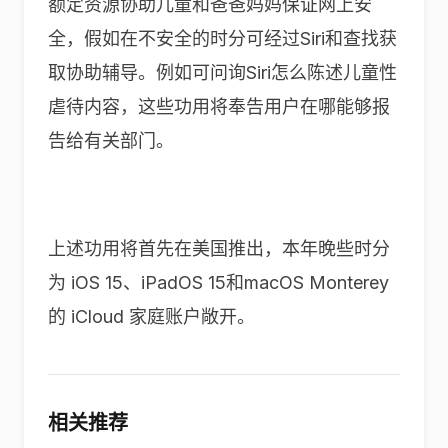
额定资源协助儿童和爸爸妈妈保证网上安
全，假如在不安全的时分可经过Siri和查找获
取协助辅导。例如可问询Siri怎么陈述儿童性
虐待内容，这些功用将奉告用户在哪能够报
告给有关部门。
上述功用将首先在美国推出，本年晚些时分
为 iOS 15、iPadOS 15和macOS Monterey
的 iCloud 家庭账户敞开。
相关推荐