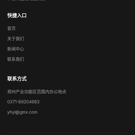
快捷入口
首页
关于我们
新闻中心
联系我们
联系方式
郑州产业功能区范围内办公地点
0371-89204683
yhyl@gmx.com