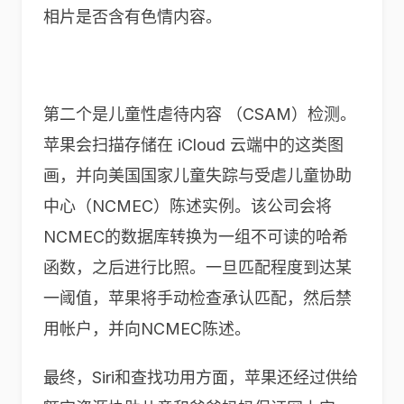
相片是否含有色情内容。
第二个是儿童性虐待内容 （CSAM）检测。
苹果会扫描存储在 iCloud 云端中的这类图
画，并向美国国家儿童失踪与受虐儿童协助
中心（NCMEC）陈述实例。该公司会将
NCMEC的数据库转换为一组不可读的哈希
函数，之后进行比照。一旦匹配程度到达某
一阈值，苹果将手动检查承认匹配，然后禁
用帐户，并向NCMEC陈述。
最终，Siri和查找功用方面，苹果还经过供给