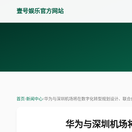
壹号娱乐官方网站
首页
›
新闻中心
›
华为与深圳机场将在数字化转型规划设计、联合
华为与深圳机场