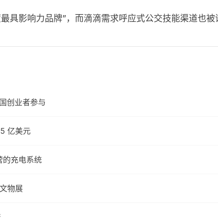
度最具影响力品牌”，而滴滴需求呼应式公交技能渠道也被评
4国创业者参与
.5 亿美元
降运营的充电系统
字文物展
资