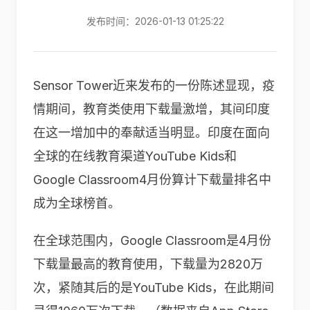
发布时间：2026-01-13 01:25:22
Sensor Tower近来发布的一份陈述显现，疫
情期间，教育类使用下载量激增，其间印度
在这一增加中的奉献适当明显。印度在面向
全球的在线教育渠道YouTube Kids和
Google Classroom4月份算计下载量排名中
成为全球榜首。
在全球范围内，Google Classroom是4月份
下载量最高的教育使用，下载量为2820万
次，紧随其后的是YouTube Kids，在此期间