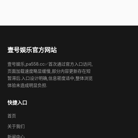
壹号娱乐官方网站
壹号娱乐,pa558.cc✅首次通过官方入口访问,
页面加载速度略显缓慢,部分内容更新存在短
暂滞后.入口设计明确,信息密度适中,整体浏览
体验未造成明显负担.
快捷入口
首页
关于我们
新闻中心