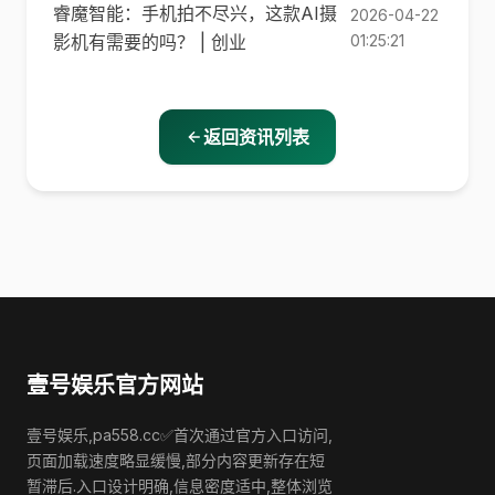
睿魔智能：手机拍不尽兴，这款AI摄
2026-04-22
影机有需要的吗？ | 创业
01:25:21
返回资讯列表
壹号娱乐官方网站
壹号娱乐,pa558.cc✅首次通过官方入口访问,
页面加载速度略显缓慢,部分内容更新存在短
暂滞后.入口设计明确,信息密度适中,整体浏览