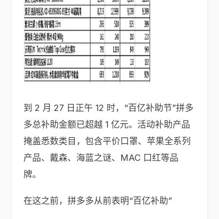
到 2 月 27 日正午 12 时，“百亿补助节”拼多
多总补助金额已超越 1 亿元。活动补助产品
掩盖悉数类目，包含平价口罩、苹果全系列
产品、戴森、海蓝之谜、MAC 口红等品
牌。
在这之前，拼多多从前表明“百亿补助”