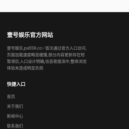
壹号娱乐官方网站
壹号娱乐,pa558.cc✅首次通过官方入口访问,
页面加载速度略显缓慢,部分内容更新存在短
暂滞后.入口设计明确,信息密度适中,整体浏览
体验未造成明显负担.
快捷入口
首页
关于我们
新闻中心
联系我们