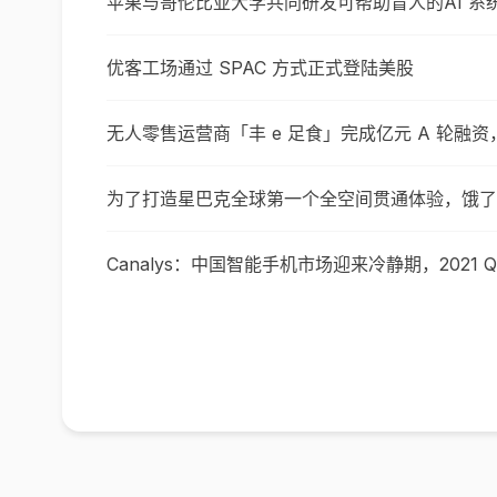
苹果与哥伦比亚大学共同研发可帮助盲人的AI 系统 Sc
优客工场通过 SPAC 方式正式登陆美股
无人零售运营商「丰 e 足食」完成亿元 A 轮融
为了打造星巴克全球第一个全空间贯通体验，饿了
Canalys：中国智能手机市场迎来冷静期，2021 