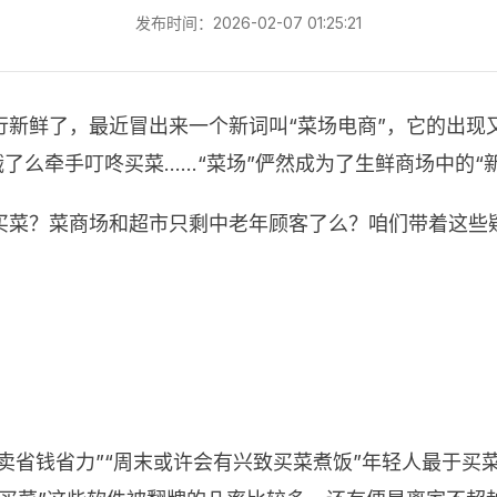
发布时间：2026-02-07 01:25:21
行新鲜了，最近冒出来一个新词叫“菜场电商”，它的出现
饿了么牵手叮咚买菜……“菜场”俨然成为了生鲜商场中的“
买菜？菜商场和超市只剩中老年顾客了么？咱们带着这些
外卖省钱省力”“周末或许会有兴致买菜煮饭”年轻人最于