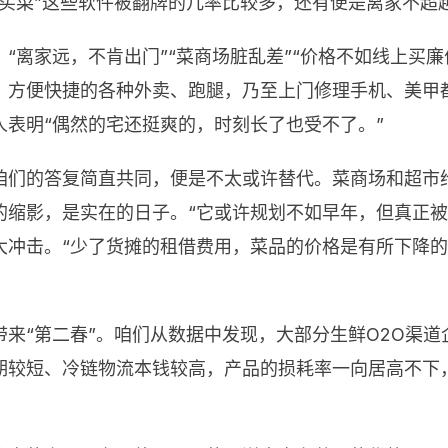
咚买菜”这些软件被翻牌的几率比较多，还有便是离家不超
“离家远，不肯出门”“菜商场脏乱差”“价格不如线上买
，方便快捷的各种外卖、跑腿，乃至上门修理手机、美甲
表明“偶然的宅还挺爽的，时刻长了也受不了。”
咱们的答复简直共同，便是不太或许替代。菜商场和超市
的缩影，是实在的日子。“它或许规划不如早年，但真正被
大冲击。“少了货摊的租借费用，菜品的价格是有所下降的
来“第二春”。咱们从数据中发现，大部分生鲜O2O渠
期较短、冷链物流本钱较高，产品的损耗率一向居高不下，