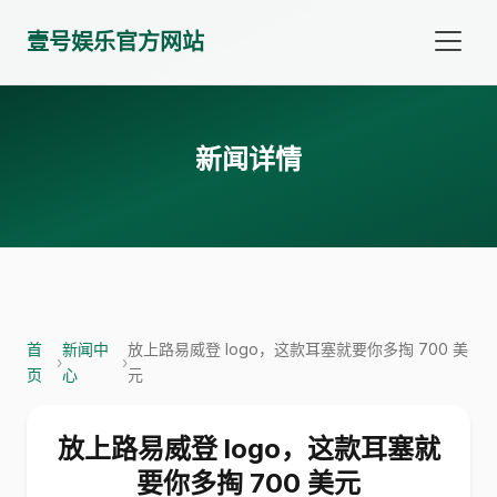
壹号娱乐官方网站
新闻详情
首
新闻中
放上路易威登 logo，这款耳塞就要你多掏 700 美
›
›
页
心
元
放上路易威登 logo，这款耳塞就
要你多掏 700 美元