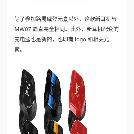
除了参加路易威登元素以外，这款新耳机与
MW07 简直完全相同。此外，新耳机配套的
充电盒也是新的，也印有 logo 和相关元
素。