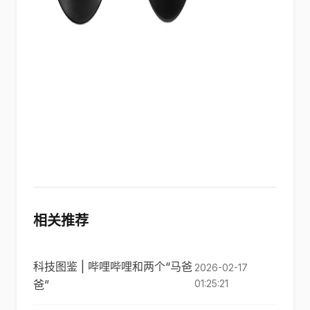
相关推荐
科技图鉴 | 哔哩哔哩和两个“马爸
2026-02-17
爸”
01:25:21