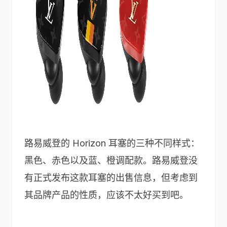
路易威登的 Horizon 耳塞的三种不同样式：
黑色、赤色以及蓝、橙调配款。路易威登没
有正式发布这款耳塞的出售信息，但考虑到
其品牌产品的性质，应该不太好买到吧。