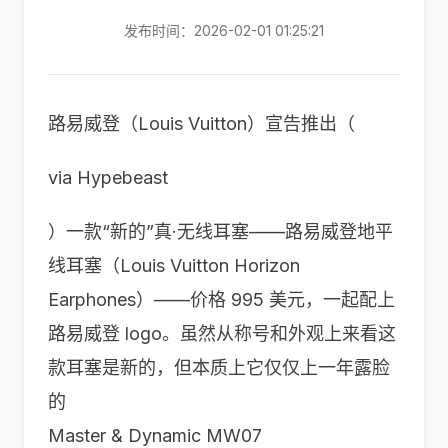
发布时间：2026-02-01 01:25:21
路易威登（Louis Vuitton）宣告推出（
via Hypebeast
）一款“新的”真·无线耳塞——路易威登地平
线耳塞（Louis Vuitton Horizon
Earphones）——价格 995 美元，一起配上
路易威登 logo。虽然从称号和外观上来看这
款耳塞是新的，但本质上它仅仅上一年露脸
的
Master & Dynamic MW07