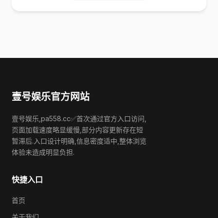
壹号娱乐官方网站
壹号娱乐,pa558.cc✅首次通过官方入口访问,
页面加载速度略显缓慢,部分内容更新存在短
暂滞后.入口设计明确,信息密度适中,整体浏览
体验未造成明显负担.
快捷入口
首页
关于我们