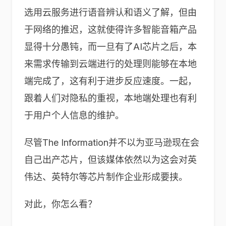
选用云服务进行语音辨认和语义了解，但由
于网络的推迟，这就使得许多智能音箱产品
显得十分愚钝，而一旦有了AI芯片之后，本
来需求传输到云端进行的处理则能够在本地
端完成了，这有利于进步反应速度。一起，
跟着人们对隐私的重视，本地端处理也有利
于用户个人信息的维护。
尽管The Information并不以为亚马逊现在会
自己出产芯片，但该媒体依然以为这会对英
伟达、英特尔等芯片制作企业形成要挟。
对此，你怎么看？