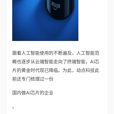
跟着人工智能使用的不断遍及，人工智能范
畴也逐步从云端智能走向了终端智能，AI芯
片的黄金时代现已降临。为此，动点科技此
前还专门梳理过一份
国内做AI芯片的企业
。