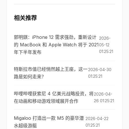
相关推荐
郭明錤：iPhone 12 需求强劲，重新设计
2026-
的 MacBook 和 Apple Watch 将于 2021
05-12
01:25:21
年下半年发布
特斯拉市值已经悄然越上王座，这一
2026-04-30
路是如何走来？
01:25:21
哔哩哔哩获索尼 4 亿美元战略投资，将
2026-04-
在动画和移动游戏领域展开合作
26 01:25:21
Migaloo 打造出一款 M5 的豪华潜
2026-04-22
水超级游艇
01:25:21