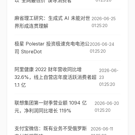
以“全网最低价”误导消费者
麻省理工研究：生成式 AI 未能对世
2026-06-25
界形成连贯理解
01:25:20
极星 Polestar 投资极速充电电池公
2026-06-24
司 StoreDot
01:25:20
阿里健康 2022 财年营收同比增
2026-06-
32.6%，线上自营店年度活跃消费者超
23
01:25:20
1.1 亿
联想集团第一财季营业额 1094 亿
2026-06-20
元，净利润同比增长 119%
01:25:20
支付宝微信：既有业务不受俄罗斯
2026-06-11