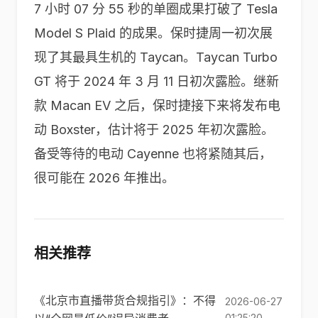
7 小时 07 分 55 秒的单圈成果打破了 Tesla
Model S Plaid 的成果。保时捷周一初次展
现了其最具生机的 Taycan。Taycan Turbo
GT 将于 2024 年 3 月 11 日初次露脸。继新
款 Macan EV 之后，保时捷接下来将发布电
动 Boxster，估计将于 2025 年初次露脸。
备受等待的电动 Cayenne 也将紧随其后，
很可能在 2026 年推出。
相关推荐
《北京市直播带货合规指引》：不得
2026-06-27
01:25:20