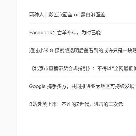
两种人 | 彩色泡面盖 or 黑白泡面盖
Facebook：亡羊补牢，为时已晚
通过小米 8 探索版透明后盖看到的或许只是一块
《北京市直播带货合规指引》：不得以“全网最低
Google 携手多方，共同推进亚太地区可持续发展
B站赴美上市：不凡的Z世代，进击的二次元