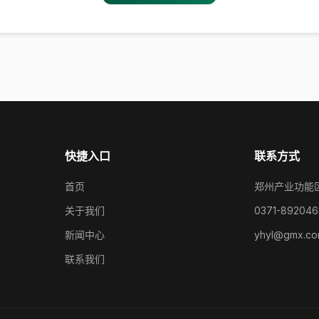
快捷入口
联系方式
首页
郑州产业功能
关于我们
0371-892046
新闻中心
yhyl@gmx.c
联系我们