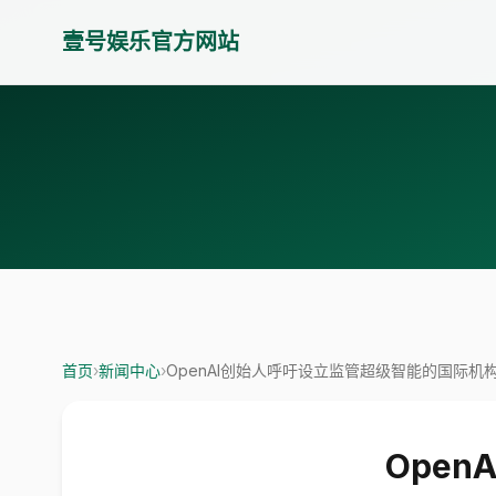
壹号娱乐官方网站
首页
›
新闻中心
›
OpenAI创始人呼吁设立监管超级智能的国际机
Ope