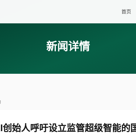
首页
新闻详情
构
nAI创始人呼吁设立监管超级智能的