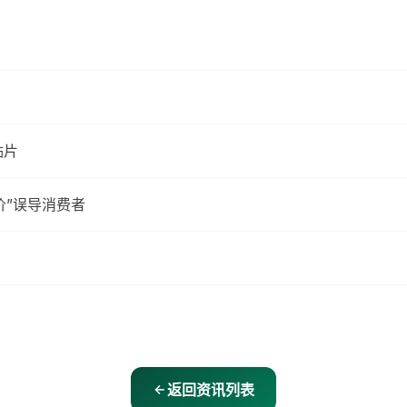
贴片
价”误导消费者
返回资讯列表