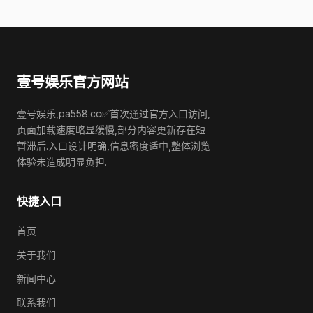
壹号娱乐官方网站
壹号娱乐,pa558.cc✅首次通过官方入口访问,
页面加载速度略显缓慢,部分内容更新存在短
暂滞后.入口设计明确,信息密度适中,整体浏览
体验未造成明显负担.
快捷入口
首页
关于我们
新闻中心
联系我们