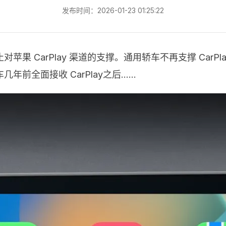
发布时间：2026-01-23 01:25:22
果 CarPlay 渠道的支撑。通用轿车不再支撑 Car
前全面接收 CarPlay之后……