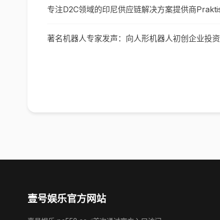
专注D2C领域的印尼供应链解决方案提供商Prakti
著名机器人专家发声：向人形机器人初创企业投资
壹号娱乐官方网站