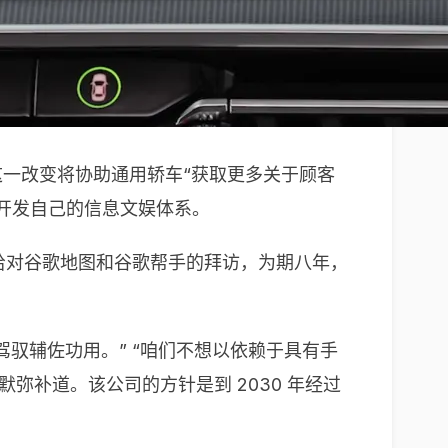
说说，这一改变将协助通用轿车“获取更多关于顾客
功用开发自己的信息文娱体系。
供给对谷歌地图和谷歌帮手的拜访，为期八年，
的驾驭辅佐功用。” “咱们不想以依赖于具有手
弥补道。该公司的方针是到 2030 年经过