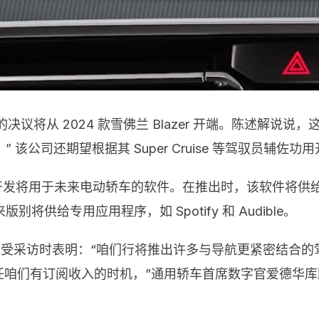
 的决议将从 2024 款雪佛兰 Blazer 开端。陈述解
该公司还期望根据其 Super Cruise 等驾驭员辅佐
协作开发将用于未来电动轿车的软件。在推出时，该软件将
供给专用应用程序，如 Spotify 和 Audible。
e 在承受采访时表明：“咱们行将推出许多与导航更紧密结合
任咱们有订阅收入的时机，”通用轿车首席数字官爱德华库默