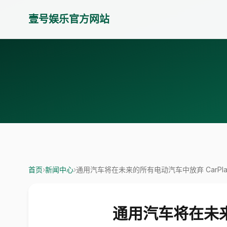
壹号娱乐官方网站
首页
›
新闻中心
›
通用汽车将在未来的所有电动汽车中放弃 CarPl
通用汽车将在未来