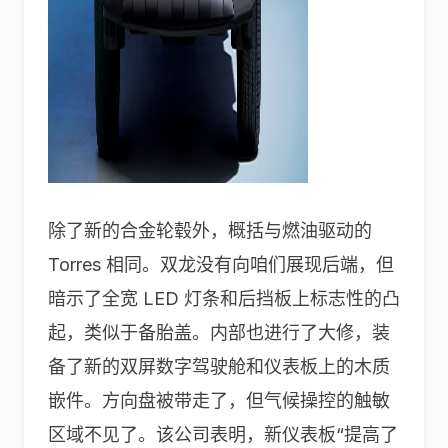
除了新的合金轮毂外，概括与燃油驱动的
Torres 相同。双龙没有向咱们展现后端，但
暗示了全宽 LED 灯条和后挡板上标志性的凸
起，类似于备胎盖。内部也进行了大修，装
备了新的双屏数字驾驶舱和仪表板上的木质
嵌件。方向盘被带走了，但气候操控的触敏
区域不见了。该公司表明，新仪表板“提高了