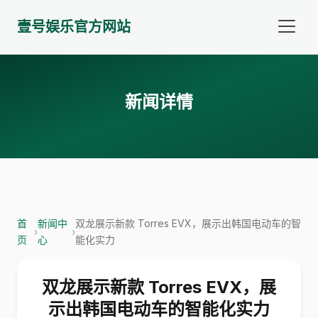
壹号娱乐官方网站
新闻详情
首
新闻中
双龙展示新款 Torres EVX，展示出韩国电动车的智
›
›
页
心
能化实力
双龙展示新款 Torres EVX，展
示出韩国电动车的智能化实力