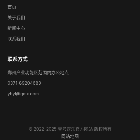
首页
关于我们
新闻中心
联系我们
联系方式
郑州产业功能区范围内办公地点
0371-89204683
yhyl@gmx.com
© 2022–2025 壹号娱乐官方网站 版权所有
网站地图