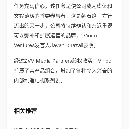
任务充满信心，该任务是使公司成为媒体和
文娱范畴的首要参与者。这是朝着这一方针
迈出的又一步，公司将持续辨认和亲近重视
可以弥补和扩展运营的品牌，”Vinco
Ventures发言人Javan Khazali表明。
经过ZVV Media Partners股权收买，Vinco
扩展了其产品组合，增加了各种令人兴奋的
内部制造电视系列剧。
相关推荐