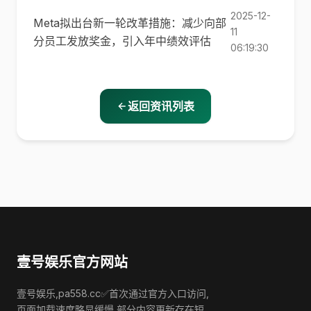
2025-12-
Meta拟出台新一轮改革措施：减少向部
11
分员工发放奖金，引入年中绩效评估
06:19:30
返回资讯列表
壹号娱乐官方网站
壹号娱乐,pa558.cc✅首次通过官方入口访问,
页面加载速度略显缓慢,部分内容更新存在短