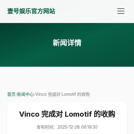
壹号娱乐官方网站
新闻详情
首页
›
新闻中心
›
Vinco 完成对 Lomotif 的收购
Vinco 完成对 Lomotif 的收购
发布时间：2025-12-28 06:19:30