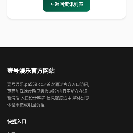
返回资讯列表
壹号娱乐官方网站
壹号娱乐,pa558.cc✅首次通过官方入口访问,
页面加载速度略显缓慢,部分内容更新存在短
暂滞后.入口设计明确,信息密度适中,整体浏览
体验未造成明显负担.
快捷入口