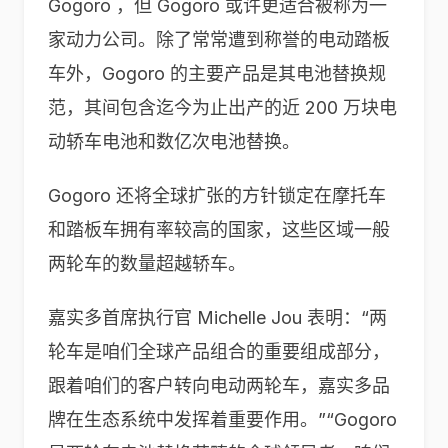
Gogoro ，但 Gogoro 或许更适合被称为一
家动力公司。除了常常遭到称誉的电动踏板
车外，Gogoro 的主要产品是其电池替换规
范，其间包含迄今为止出产的近 200 万块电
动轿车电池和数亿次电池替换。
Gogoro 还将全球扩张的方针锁定在摩托车
和踏板车拥有率较高的国家，这些区域一般
两轮车的数量超越轿车。
嘉实多首席执行官 Michelle Jou 表明：“两
轮车是咱们全球产品组合的重要组成部分，
跟着咱们的客户转向电动两轮车，嘉实多品
牌在生态系统中发挥着重要作用。”“Gogoro