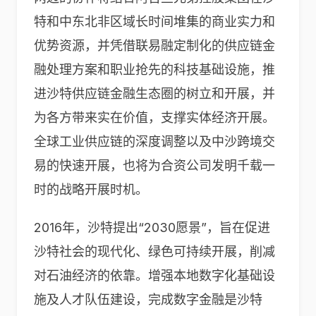
特和中东北非区域长时间堆集的商业实力和
优势资源，并凭借联易融定制化的供应链金
融处理方案和职业抢先的科技基础设施，推
进沙特供应链金融生态圈的树立和开展，并
为各方带来实在价值，支撑实体经济开展。
全球工业供应链的深度调整以及中沙跨境交
易的快速开展，也将为合资公司发明千载一
时的战略开展时机。
2016年，沙特提出“2030愿景”，旨在促进
沙特社会的现代化、绿色可持续开展，削减
对石油经济的依靠。增强本地数字化基础设
施及人才队伍建设，完成数字金融是沙特