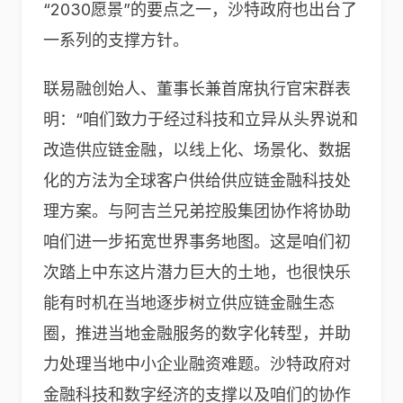
“2030愿景”的要点之一，沙特政府也出台了
一系列的支撑方针。
联易融创始人、董事长兼首席执行官宋群表
明：“咱们致力于经过科技和立异从头界说和
改造供应链金融，以线上化、场景化、数据
化的方法为全球客户供给供应链金融科技处
理方案。与阿吉兰兄弟控股集团协作将协助
咱们进一步拓宽世界事务地图。这是咱们初
次踏上中东这片潜力巨大的土地，也很快乐
能有时机在当地逐步树立供应链金融生态
圈，推进当地金融服务的数字化转型，并助
力处理当地中小企业融资难题。沙特政府对
金融科技和数字经济的支撑以及咱们的协作