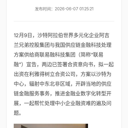
发布时间：2026-06-07 01:25:21
12月9日，沙特阿拉伯世界多元化企业阿吉
兰兄弟控股集团与我国供应链金融科技处理
方案供给商联易融科技集团（简称“联易
融”）宣告，两边已签署合资意向书，拟一起
出资在利雅得树立合资公司，方案以沙特为
中心，辐射中东北非区域，开辟当地的供应
链金融服务事务，推进金融业数字化转型开
展，一起帮忙处理中小企业融资难的遍及问
题。