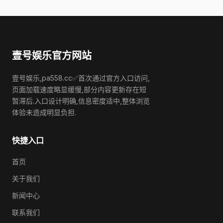
壹号娱乐官方网站
壹号娱乐,pa558.cc✅首次通过官方入口访问,
页面加载速度略显缓慢,部分内容更新存在短
暂滞后.入口设计明确,信息密度适中,整体浏览
体验未造成明显负担.
快捷入口
首页
关于我们
新闻中心
联系我们