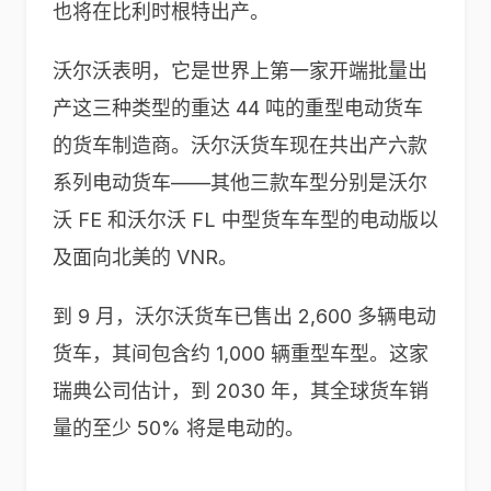
也将在比利时根特出产。
沃尔沃表明，它是世界上第一家开端批量出
产这三种类型的重达 ​​44 吨的重型电动货车
的货车制造商。沃尔沃货车现在共出产六款
系列电动货车——其他三款车型分别是沃尔
沃 FE 和沃尔沃 FL 中型货车车型的电动版以
及面向北美的 VNR。
到 9 月，沃尔沃货车已售出 2,600 多辆电动
货车，其间包含约 1,000 辆重型车型。这家
瑞典公司估计，到 2030 年，其全球货车销
量的至少 50% 将是电动的。