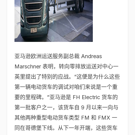
亚马逊欧洲运送服务副总裁 Andreas
Marschner 表明，转向零排放运送对中心一
英里提出了特别的应战。“这便是为什么这些
第一辆电动货车的调试对咱们来说是一个重
要的里程碑。”亚马逊是 FH Electric 货车的
第一批客户之一，该货车自 9 月以来一向与
其他两种重型电动货车类型 FM 和 FMX 一
同在哥德堡下线。从下一年开端，这些货车