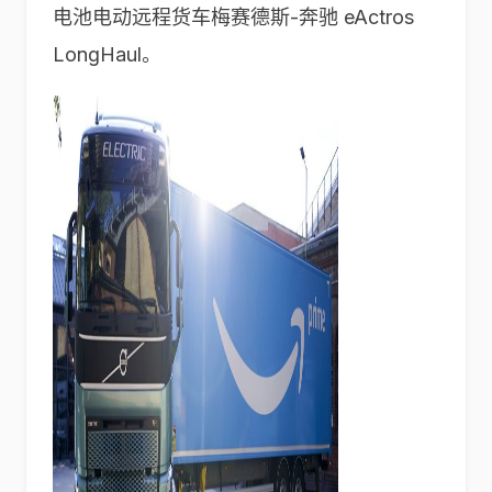
电池电动远程货车梅赛德斯-奔驰 eActros
LongHaul。