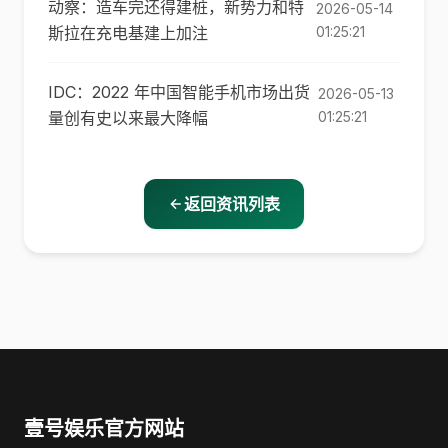
动察：造车完还得建桩，新势力和特
2026-05-14
斯拉在充电基建上加注
01:25:21
IDC：2022 年中国智能手机市场出货
2026-05-13
量创有史以来最大降幅
01:25:21
返回资讯列表
壹号娱乐官方网站