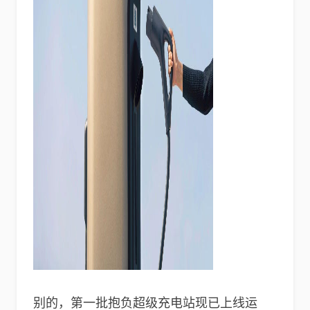
别的，第一批抱负超级充电站现已上线运