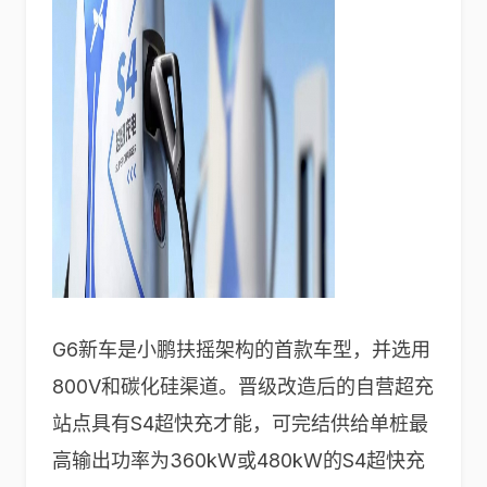
G6新车是小鹏扶摇架构的首款车型，并选用
800V和碳化硅渠道。晋级改造后的自营超充
站点具有S4超快充才能，可完结供给单桩最
高输出功率为360kW或480kW的S4超快充