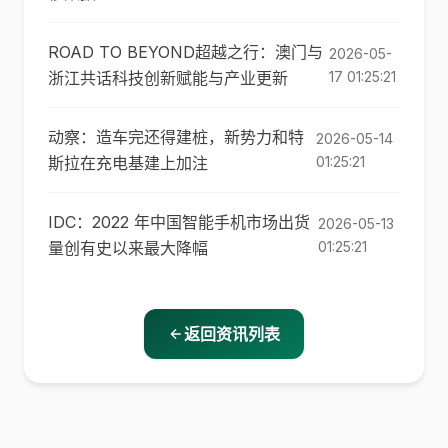
ROAD TO BEYOND超越之行：澳门与
2026-05-
浙江共话科技创新赋能与产业更新
17 01:25:21
动察：造车完还得建桩，新势力和特
2026-05-14
斯拉在充电基建上加注
01:25:21
IDC：2022 年中国智能手机市场出货
2026-05-13
量创有史以来最大降幅
01:25:21
返回资讯列表