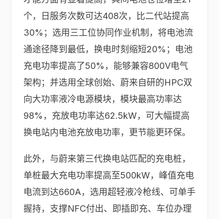
个，日服务次数可达408次，比二代站提高
30%；选用三工位协同作业机制，将电池流
通途径降到最低，换电时刻缩短20%；电池
充电功率提高了50%，能够兼容800V电气
架构；并选用全球创始、蔚来自研的HPC双
向大功率液冷电源模块，模块最高功率达
98%，充放电功率达62.5kW，可大幅提高
换电站内电池充放电功率，更节能更环保。
此外，与蔚来第三代换电站匹配的充电桩，
单桩最大充电功率提高至500kW，峰值充电
电流到达660A，选用超轻液冷枪线、可单手
握持，支撑NFC付出、即插即充、车位办理