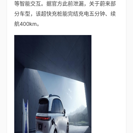
等智能交互。据官方此前泄漏，关于蔚来部
分车型，该超快充桩能完结充电五分钟、续
航400km。