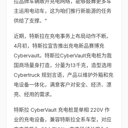
拉品牌车辆敞开充电网络，能够鼓舞更多车
主运用电动车，这为咱们推行新能源的任务
供给了支撑。”
近期，特斯拉在充电事务上布局动作不断。
4月初，特斯拉宣告推出充电新品赛博充
Cybervault。特斯拉CyberVault充电桩为我
国商场量身打造，分量为13千克，造型选用
Cybertruck 规划言语，产品以维护外箱和充
电设备一体化，满意客户对安全、经济、漂
亮、经用的需求。
特斯拉 CyberVault 充电桩是单相 220V 作
业的充电设备，兼容特斯拉全系车型，对应