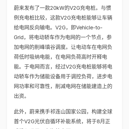
蔚来发布了一款20kW的V2G充电桩。与惯
例充电桩比较，这款V2G充电桩能够让车辆
给电网反向输电。V2G，即Vehicle-to-
Grid，将电动轿车作为电网的一个节点，参
加电网的削峰填谷调度。让电动车在电网负
荷低时吸纳电能，在电网负荷高时开释电
能。于电网而言，经过V2G充电桩能够将电
动轿车作为储能设备用于调控负荷，进步电
网功率和可靠性，削减电网在储能建造上的
出资。
此外，蔚来携手祁连山国家公园，构建全球
首个V2G光伏自循环补能系统，将于8月正