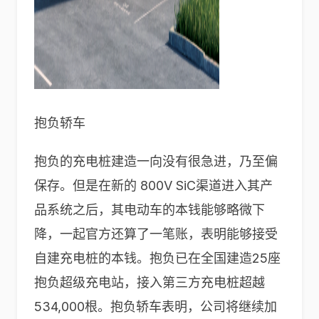
抱负轿车
抱负的充电桩建造一向没有很急进，乃至偏
保存。但是在新的 800V SiC渠道进入其产
品系统之后，其电动车的本钱能够略微下
降，一起官方还算了一笔账，表明能够接受
自建充电桩的本钱。抱负已在全国建造25座
抱负超级充电站，接入第三方充电桩超越
534,000根。抱负轿车表明，公司将继续加