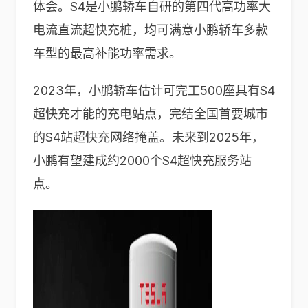
体会。S4是小鹏轿车自研的第四代高功率大
电流直流超快充桩，均可满意小鹏轿车多款
车型的最高补能功率需求。
2023年，小鹏轿车估计可完工500座具有S4
超快充才能的充电站点，完结全国首要城市
的S4站超快充网络掩盖。未来到2025年，
小鹏有望建成约2000个S4超快充服务站
点。