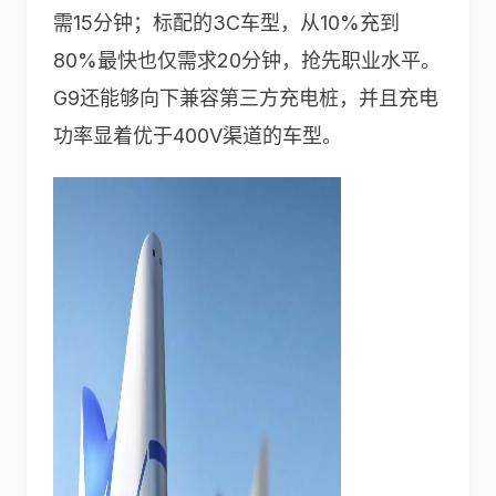
需15分钟；标配的3C车型，从10%充到
80%最快也仅需求20分钟，抢先职业水平。
G9还能够向下兼容第三方充电桩，并且充电
功率显着优于400V渠道的车型。