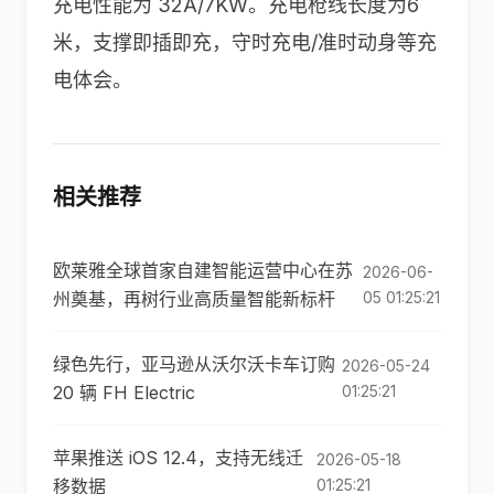
充电性能为 32A/7KW。充电枪线长度为6
米，支撑即插即充，守时充电/准时动身等充
电体会。
相关推荐
欧莱雅全球首家自建智能运营中心在苏
2026-06-
州奠基，再树行业高质量智能新标杆
05 01:25:21
绿色先行，亚马逊从沃尔沃卡车订购
2026-05-24
20 辆 FH Electric
01:25:21
苹果推送 iOS 12.4，支持无线迁
2026-05-18
移数据
01:25:21