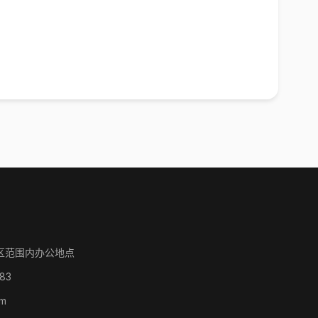
区范围内办公地点
83
om