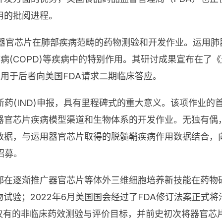
用的批阅进程。
项器官芯片在肺部疾病范畴的药物测验和开发作业。运用
性肺病(COPD)等疾病中的特别作用。其研讨成果宣布在
cals, 用于后者向美国FDA请求二期临床答应。
新药(IND)申报，具有里程碑式的重大意义。该项作业
器官芯片疾病模型渠道和生物体系的开发作业。无独有偶
据，与运用器官芯片取得的脱髓鞘疾病作用数据结合，向
招募。
在逐渐推广器官芯片等体外三维细胞培养新技能在药物研
动物试验；2022年6月美国国会经过了FDA修订法案正式
仅有的非临床药效测验与评价目标，并前史初次将器官芯