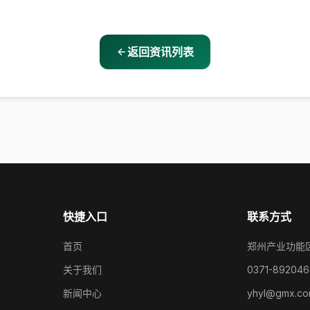
返回资讯列表
快捷入口
联系方式
首页
郑州产业功能
关于我们
0371-892046
新闻中心
yhyl@gmx.c