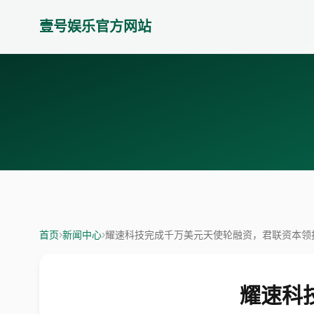
壹号娱乐官方网站
首页
›
新闻中心
›
耀速科技完成千万美元天使轮融资，君联资本领
耀速科