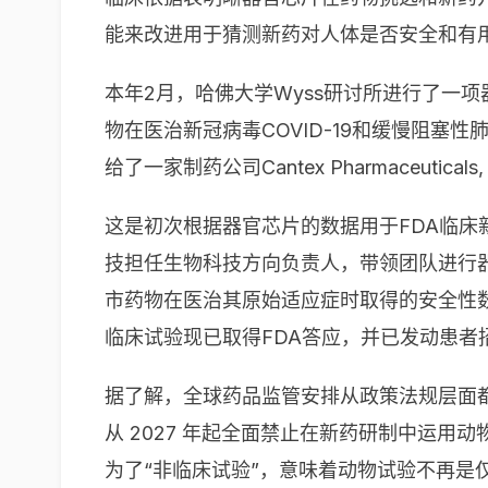
能来改进用于猜测新药对人体是否安全和有
本年2月，哈佛大学Wyss研讨所进行了一
物在医治新冠病毒COVID-19和缓慢阻塞
给了一家制药公司Cantex Pharmaceuti
这是初次根据器官芯片的数据用于FDA临床
技担任生物科技方向负责人，带领团队进行
市药物在医治其原始适应症时取得的安全性数
临床试验现已取得FDA答应，并已发动患者
据了解，全球药品监管安排从政策法规层面都
从 2027 年起全面禁止在新药研制中运用
为了“非临床试验”，意味着动物试验不再是