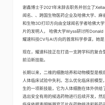
谢鑫博士于2021年末辞去职务并创立了Xel
闻名、、跨国生物医药企业及哈佛大学、麻
和生物3D打印方向由全球闻名学者哈佛大学Y.
片的发明人， 哈佛大学Wyss研讨所Donald 
耀速科技CV与AI方向的首席科学参谋，她是当
现在，耀速科技正在打造一支跨学科的复合
前沿新技能。
长期以来，二维的细胞培养和动物模型是根
人体临床试验中失利。怎么优化临床前模型
生的一项新技能，它为人体细胞在体外供给
选出安全有用的候选药物进行后续开发，然
临床依据表明晰器官芯片在药物挑选和新药