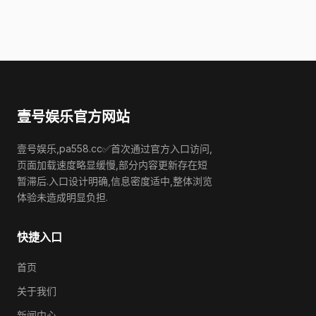
壹号娱乐官方网站
壹号娱乐,pa558.cc✅首次通过官方入口访问,
页面加载速度略显缓慢,部分内容更新存在短
暂滞后.入口设计明确,信息密度适中,整体浏览
体验未造成明显负担.
快捷入口
首页
关于我们
新闻中心