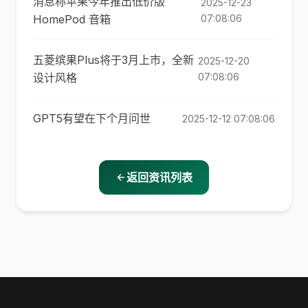
消息称苹果今年推出低价版
2025-12-23
HomePod 音箱
07:08:06
五菱缤果Plus将于3月上市，全新
2025-12-20
设计风格
07:08:06
GPT5有望在下个月问世
2025-12-12 07:08:06
返回资讯列表