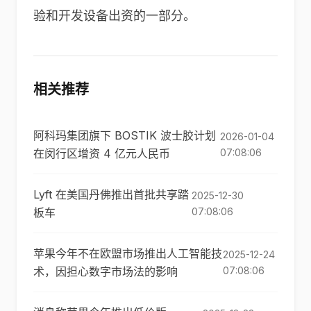
验和开发设备出资的一部分。
相关推荐
阿科玛集团旗下 BOSTIK 波士胶计划
2026-01-04
在闵行区增资 4 亿元人民币
07:08:06
Lyft 在美国丹佛推出首批共享踏
2025-12-30
板车
07:08:06
苹果今年不在欧盟市场推出人工智能技
2025-12-24
术，因担心数字市场法的影响
07:08:06