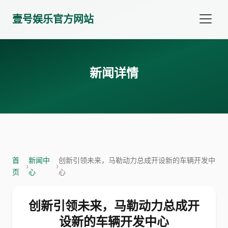
壹号娱乐官方网站
新闻详情
首
新闻中
创新引领未来，马勒动力总成开设新的车辆开发中
›
›
页
心
心
创新引领未来，马勒动力总成开
设新的车辆开发中心