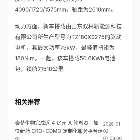
4090/1720/1575mm，轴距为2610mm。
动力方面，新车搭载由山东双林新能源科技
有限公司所生产型号为TZ180XS275的驱动
电机，其最大功率75kW，最峰值扭矩为
180N·m。一起，该车搭载50.6KWh电池
包，续航为510公里。
相关推荐
泰楚生物完成近 4 亿元 A 轮融资，加
2026-01-
快新药 CRO+CDMO 定制化服务平台建
02
07:08:06
设