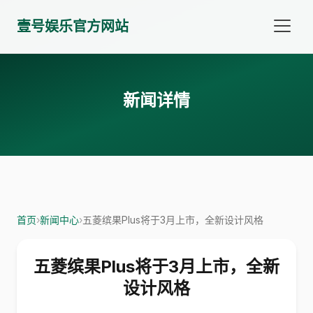
壹号娱乐官方网站
新闻详情
首页
›
新闻中心
›
五菱缤果Plus将于3月上市，全新设计风格
五菱缤果Plus将于3月上市，全新
设计风格