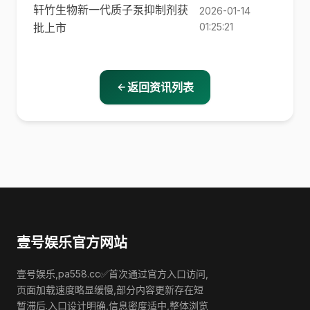
轩竹生物新一代质子泵抑制剂获
2026-01-14
批上市
01:25:21
返回资讯列表
壹号娱乐官方网站
壹号娱乐,pa558.cc✅首次通过官方入口访问,
页面加载速度略显缓慢,部分内容更新存在短
暂滞后.入口设计明确,信息密度适中,整体浏览