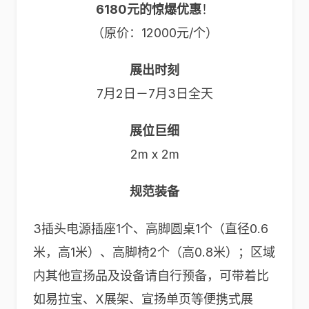
6180元的惊爆优惠
！
（原价：12000元/个）
展出时刻
7月2日－7月3日全天
展位巨细
2m x 2m
规范装备
3插头电源插座1个、高脚圆桌1个（直径0.6
米，高1米）、高脚椅2个（高0.8米）；区域
内其他宣扬品及设备请自行预备，可带着比
如易拉宝、X展架、宣扬单页等便携式展