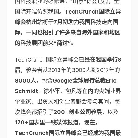
国科技职业的必修课。“山寨”标签已撕，全
国际开端仿照我国。
TechCrunch国际立异
峰会杭州站将于7月初助力我国科技走向国
际，一同也招引了许多来自海外国家和地区
的科技展团前来“商讨”。
TechCrunch国际立异峰会
已经在我国举行8
届
，参会者从2013年的3000人到2017年的
8000人
，包含
Google全球履行总裁Eric
Schmidt
、
徐小平
、
包凡
等在内的尖端业界
企业家、出资人和创业者都会参与其间，每
次峰会都招引了
200+创业公司
参展，以及
170+国表里一线媒体报道
。
现在，
TechCrunch国际立异峰会已经成为我国最