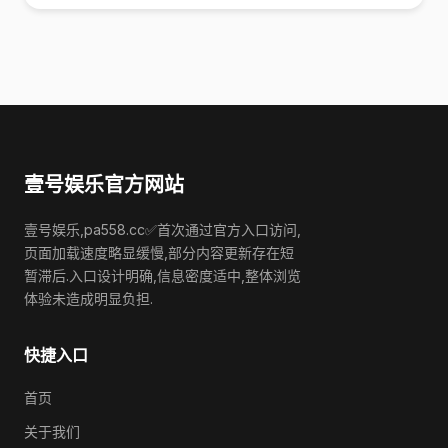
壹号娱乐官方网站
壹号娱乐,pa558.cc✅首次通过官方入口访问,
页面加载速度略显缓慢,部分内容更新存在短
暂滞后.入口设计明确,信息密度适中,整体浏览
体验未造成明显负担.
快捷入口
首页
关于我们