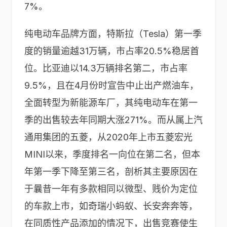
7%。
纯电动车品牌方面，特斯拉（Tesla）第一季
度的销量逾越31万辆，市占率20.5%稳居首
位。比亚迪以14.3万辆排名第二，市占率
9.5%，且在4月份时宣告中止出产燃油车，
全面转型为新能源车厂，其纯电动车在第一
季的出售较去年同期大涨271%。而从属上汽
通用集团的五菱，从2020年上市五菱宏光
MINI以来，季度排名一向位在第二名，但本
年第一季下降至第三名，剖析其主要原因在
于曩昔一年有多款相同以微型、贱价为定位
的车款上市，如奇瑞小蚂蚁、长安奔奔等，
在同质性产品添加的情况下，出售竞赛使生