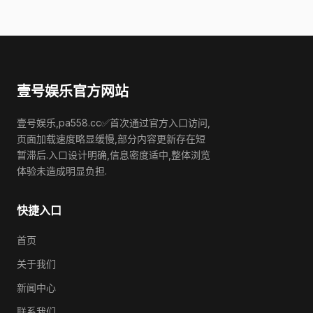
壹号娱乐官方网站
壹号娱乐,pa558.cc✅首次通过官方入口访问,
页面加载速度略显缓慢,部分内容更新存在短
暂滞后.入口设计明确,信息密度适中,整体浏览
体验未造成明显负担.
快捷入口
首页
关于我们
新闻中心
联系我们