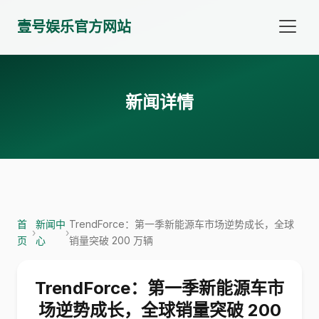
壹号娱乐官方网站
新闻详情
首
新闻中
TrendForce：第一季新能源车市场逆势成长，全球
›
›
页
心
销量突破 200 万辆
TrendForce：第一季新能源车市
场逆势成长，全球销量突破 200