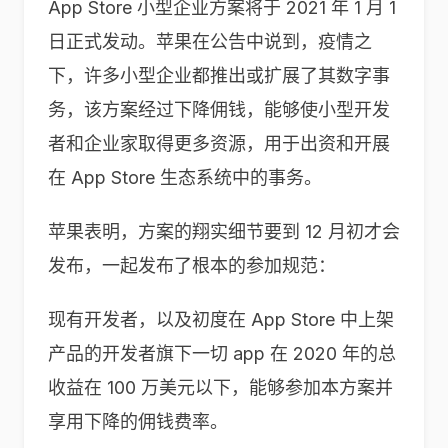
App Store 小型企业方案将于 2021 年 1 月 1
日正式发动。苹果在公告中说到，疫情之
下，许多小型企业都推出或扩展了其数字事
务，该方案经过下降佣钱，能够使小型开发
者和企业家取得更多资源，用于出资和开展
在 App Store 生态系统中的事务。
苹果表明，方案的翔实细节要到 12 月初才会
发布，一起发布了根本的参加规范：
现有开发者，以及初度在 App Store 中上架
产品的开发者旗下一切 app 在 2020 年的总
收益在 100 万美元以下，能够参加本方案并
享用下降的佣钱费率。