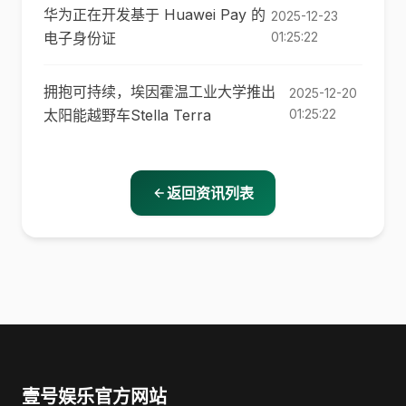
华为正在开发基于 Huawei Pay 的
2025-12-23
电子身份证
01:25:22
拥抱可持续，埃因霍温工业大学推出
2025-12-20
太阳能越野车Stella Terra
01:25:22
返回资讯列表
壹号娱乐官方网站