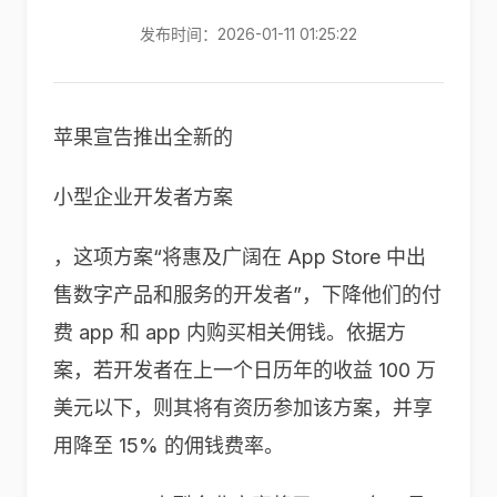
发布时间：2026-01-11 01:25:22
苹果宣告推出全新的
小型企业开发者方案
，这项方案“将惠及广阔在 App Store 中出
售数字产品和服务的开发者”，下降他们的付
费 app 和 app 内购买相关佣钱。依据方
案，若开发者在上一个日历年的收益 100 万
美元以下，则其将有资历参加该方案，并享
用降至 15% 的佣钱费率。