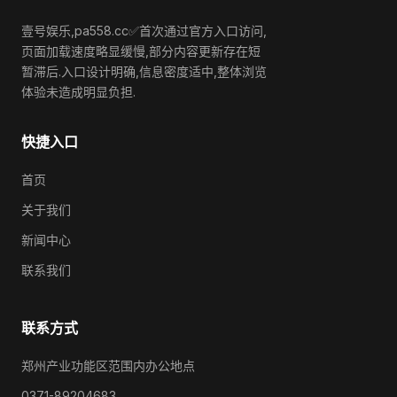
壹号娱乐,pa558.cc✅首次通过官方入口访问,
页面加载速度略显缓慢,部分内容更新存在短
暂滞后.入口设计明确,信息密度适中,整体浏览
体验未造成明显负担.
快捷入口
首页
关于我们
新闻中心
联系我们
联系方式
郑州产业功能区范围内办公地点
0371-89204683