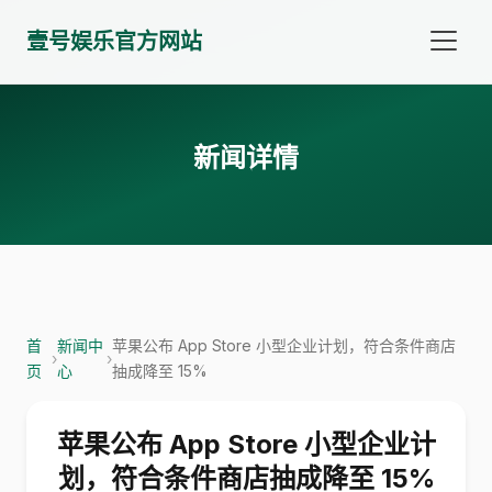
壹号娱乐官方网站
新闻详情
首
新闻中
苹果公布 App Store 小型企业计划，符合条件商店
›
›
页
心
抽成降至 15%
苹果公布 App Store 小型企业计
划，符合条件商店抽成降至 15%