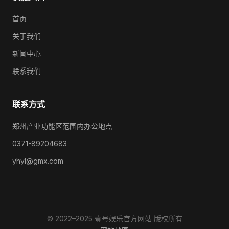
首页
关于我们
新闻中心
联系我们
联系方式
郑州产业功能区范围内办公地点
0371-89204683
yhyl@gmx.com
© 2022–2025 壹号娱乐官方网站 版权所有