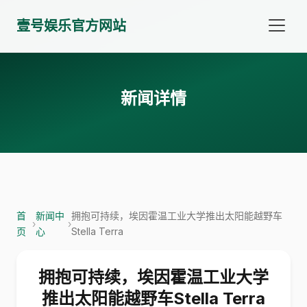
壹号娱乐官方网站
新闻详情
首
新闻中
拥抱可持续，埃因霍温工业大学推出太阳能越野车
›
›
页
心
Stella Terra
拥抱可持续，埃因霍温工业大学
推出太阳能越野车Stella Terra