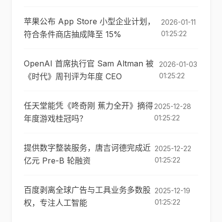
苹果公布 App Store 小型企业计划，
2026-01-11
符合条件商店抽成降至 15%
01:25:22
OpenAI 首席执行官 Sam Altman 被
2026-01-03
《时代》周刊评为年度 CEO
01:25:22
任天堂能凭《咚奇刚 蕉力全开》摘得
2025-12-28
年度游戏桂冠吗？
01:25:22
提供数字整装服务，唐吉诃德完成近
2025-12-22
亿元 Pre-B 轮融资
01:25:22
百度剥离全球广告与工具业务多数股
2025-12-19
权，专注人工智能
01:25:22