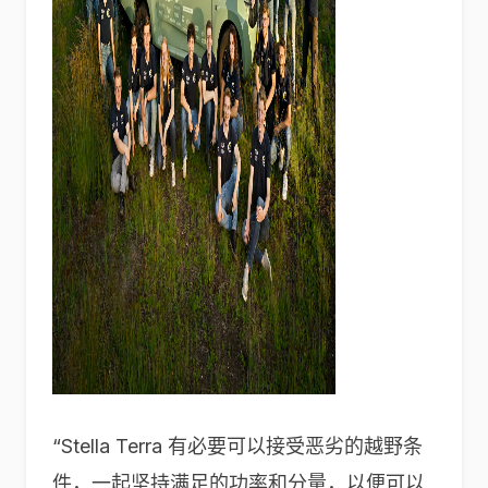
“Stella Terra 有必要可以接受恶劣的越野条
件，一起坚持满足的功率和分量，以便可以