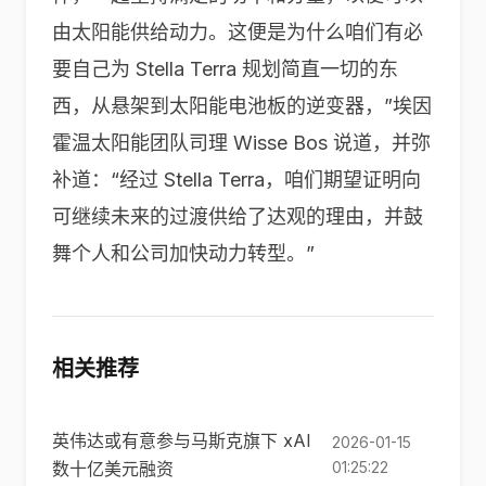
由太阳能供给动力。这便是为什么咱们有必
要自己为 Stella Terra 规划简直一切的东
西，从悬架到太阳能电池板的逆变器，”埃因
霍温太阳能团队司理 Wisse Bos 说道，并弥
补道：“经过 Stella Terra，咱们期望证明向
可继续未来的过渡供给了达观的理由，并鼓
舞个人和公司加快动力转型。”
相关推荐
英伟达或有意参与马斯克旗下 xAI
2026-01-15
数十亿美元融资
01:25:22