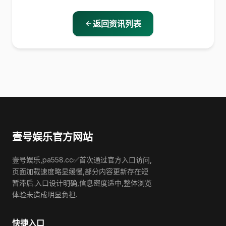
返回资讯列表
壹号娱乐官方网站
壹号娱乐,pa558.cc✅首次通过官方入口访问,
页面加载速度略显缓慢,部分内容更新存在短
暂滞后.入口设计明确,信息密度适中,整体浏览
体验未造成明显负担.
快捷入口