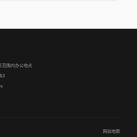
区范围内办公地点
83
om
网站地图