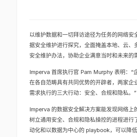
以维护数据和一切拜访途径为任务的网络安全公司 
据安全维护进行探究，全面掩盖本地、云、多
安全维护办法，协助企业满意当时和未来的
Imperva 首席执行官 Pam Murp
在各自范畴具有共同优势的开辟者，两家企
需求执行的三大行动：安全、合规和隐私。”
Imperva 的数据安全解决方案能发现网
树立通用安全、合规和隐私操控的进程进行
动化和以数据为中心的 playbook，可以