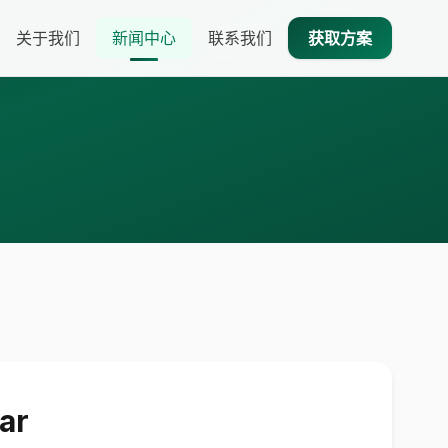
关于我们
新闻中心
联系我们
获取方案
ar