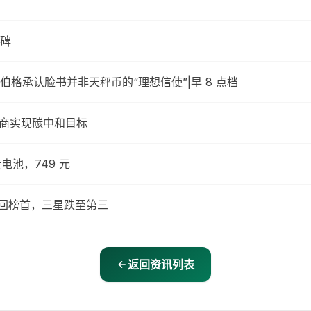
碑
格承认脸书并非天秤币的“理想信使”|早 8 点档
营商实现碳中和目标
接电池，749 元
重回榜首，三星跌至第三
返回资讯列表