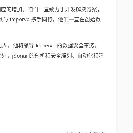
却没有相应的增加。咱们一直致力于开发解决方案，
Imperva 携手同行，他们一直在创始数
 的创始人，他将领导 Imperva 的数据安全事务，
此外，jSonar 的剖析和安全编列、自动化和呼