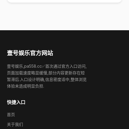
壹号娱乐官方网站
壹号娱乐,pa558.cc✅首次通过官方入口访问,
页面加载速度略显缓慢,部分内容更新存在短
暂滞后.入口设计明确,信息密度适中,整体浏览
体验未造成明显负担.
快捷入口
首页
关于我们