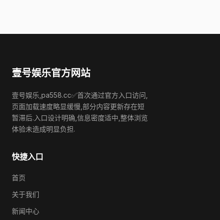
壹号娱乐官方网站
壹号娱乐,pa558.cc✅首次通过官方入口访问,
页面加载速度略显缓慢,部分内容更新存在短
暂滞后.入口设计明确,信息密度适中,整体浏览
体验未造成明显负担.
快捷入口
首页
关于我们
新闻中心