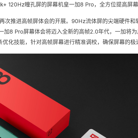
 120Hz瞳孔屏的屏幕机皇一加8 Pro，全方位提高屏
屏将会再次推进高帧屏体会的开展。90Hz流体屏的尖端硬
一加8 Pro屏幕体会将迈入全新的高帧2.0年代，一加
in全链条优化技能，针对高帧屏幕进行精准调校，确保屏幕的