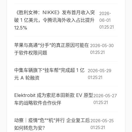
《胜利女神：NIKKE》发布首月收入突
2026-
破 1 亿美元，令腾讯海外收入占比提升
06-01
01:25:21
12.5%
苹果与高通“分手”的真正原因可能在
2026-05-30
于软件权限问题
01:25:21
中集车辆旗下“挂车帮”完成超 1 亿
2026-05-29
元 A 轮融资
01:25:21
Elektrobit 成为索尼本田新款 EV 原型
2026-05-27
车的战略软件合作伙伴
01:25:21
动察｜疫情“危”“机”并行 企业复工后
2026-05-25
如何转危为安？
01:25:21