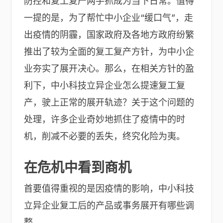
防控和复工复产两手抓成为当下日常。值得
一提的是，为了帮忙中小企业“缓口气”，走
出疫情的阴霾，国家政府及各地方政府纷繁
推出了较为全面的复工复产方针，为中小企
业夯实了展开决心。那么，在相关方针的盈
利下，中小科技立异企业怎么提速复工复
产，驶上正常的展开轨迹？关于这个问题的
处理，许多企业奇妙地抓住了疫情中的时
机，削减不必要的丢失，终究化险为夷。
在危机中看到商机
首要值得重视的是因疫情的影响，中小科技
立异企业复工后的产品或事务展开有哪些调
整。