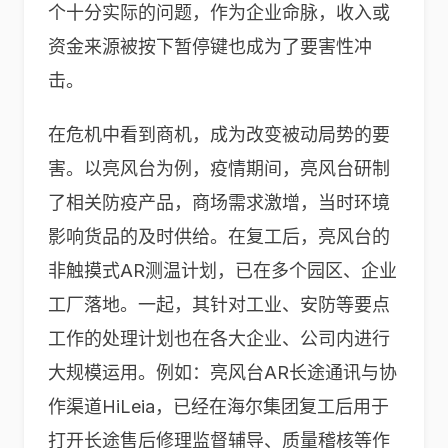
个十分实际的问题，作为企业命脉，收入或
资金来源被按下暂停键也成为了要害性冲
击。
在危机中看到商机，成为改变被动局势的要
害。以亮风台为例，疫情期间，亮风台研制
了相关防疫产品，商场需求激增，当时环境
影响货品的及时供给。在复工后，亮风台的
非触摸式AR测温计划，已在多个园区、企业
工厂落地。一起，其针对工业、安防等要点
工作的处理计划也在各大企业、公司内进行
大规模运用。例如：亮风台AR长途通讯与协
作渠道HiLeia，已经在海尔集团复工后用于
打开长途售后修理监督辅导、质量稽核等作