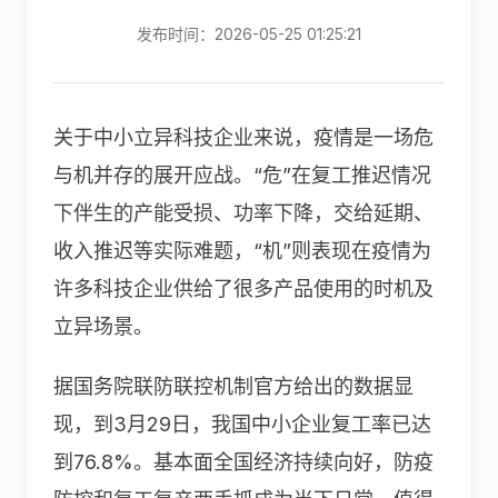
发布时间：2026-05-25 01:25:21
关于中小立异科技企业来说，疫情是一场危
与机并存的展开应战。“危”在复工推迟情况
下伴生的产能受损、功率下降，交给延期、
收入推迟等实际难题，“机”则表现在疫情为
许多科技企业供给了很多产品使用的时机及
立异场景。
据国务院联防联控机制官方给出的数据显
现，到3月29日，我国中小企业复工率已达
到76.8%。基本面全国经济持续向好，防疫