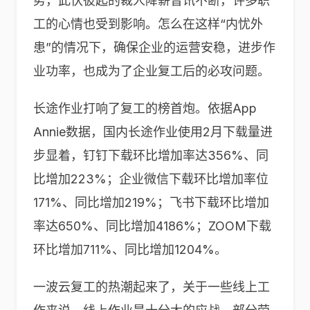
势，此伏彼起的裁人降薪音讯不断，许多职
工的心情也受到影响。怎么在这样“内忧外
患”的情况下，确保企业的运营安稳，进步作
业功率，也成为了企业复工后的必攻问题。
长途作业打响了复工的榜首炮。依据App
Annie数据，国内长途作业使用2月下载量进
步显着，钉钉下载环比增加率达356%、同
比增加223%；企业微信下载环比增加率位
171%、同比增加219%；飞书下载环比增加
率达650%、同比增加4186%；ZOOM下载
环比增加711%、同比增加1204%。
一波云复工的热潮起来了，关于一些线上工