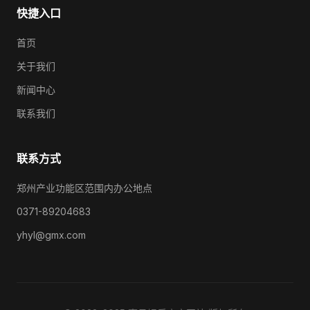
快捷入口
首页
关于我们
新闻中心
联系我们
联系方式
郑州产业功能区范围内办公地点
0371-89204683
yhyl@gmx.com