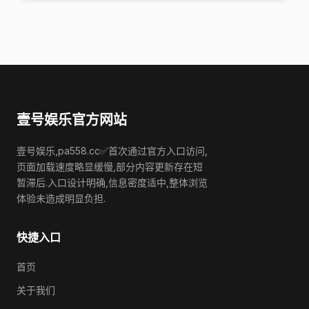
壹号娱乐官方网站
壹号娱乐,pa558.cc✅首次通过官方入口访问,
页面加载速度略显缓慢,部分内容更新存在短
暂滞后.入口设计明确,信息密度适中,整体浏览
体验未造成明显负担.
快捷入口
首页
关于我们