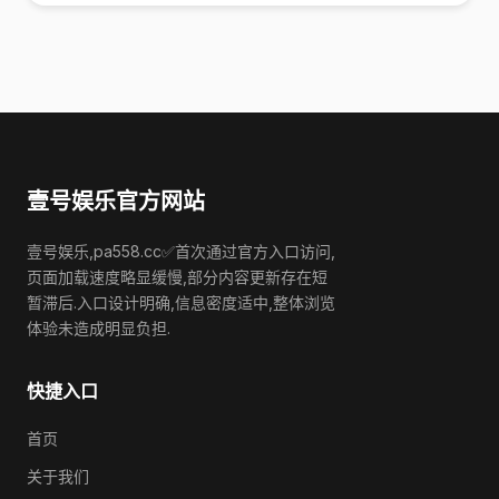
壹号娱乐官方网站
壹号娱乐,pa558.cc✅首次通过官方入口访问,
页面加载速度略显缓慢,部分内容更新存在短
暂滞后.入口设计明确,信息密度适中,整体浏览
体验未造成明显负担.
快捷入口
首页
关于我们