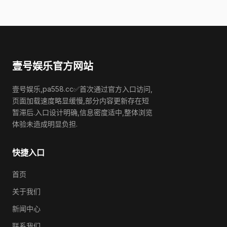
壹号娱乐官方网站
壹号娱乐,pa558.cc✅首次通过官方入口访问,
页面加载速度略显缓慢,部分内容更新存在短
暂滞后.入口设计明确,信息密度适中,整体浏览
体验未造成明显负担.
快捷入口
首页
关于我们
新闻中心
联系我们