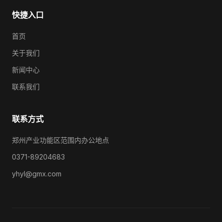
快捷入口
首页
关于我们
新闻中心
联系我们
联系方式
郑州产业功能区范围内办公地点
0371-89204683
yhyl@gmx.com