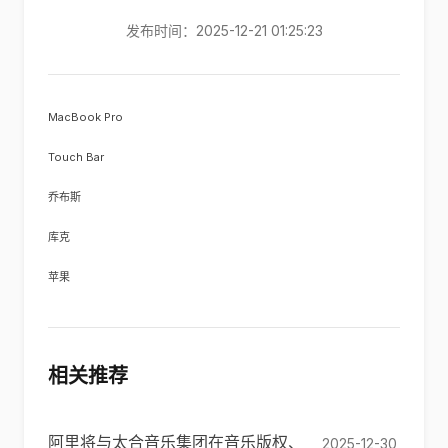
发布时间：2025-12-21 01:25:23
MacBook Pro
Touch Bar
乔布斯
库克
苹果
相关推荐
阿里将与太合音乐集团在音乐版权、
2025-12-30