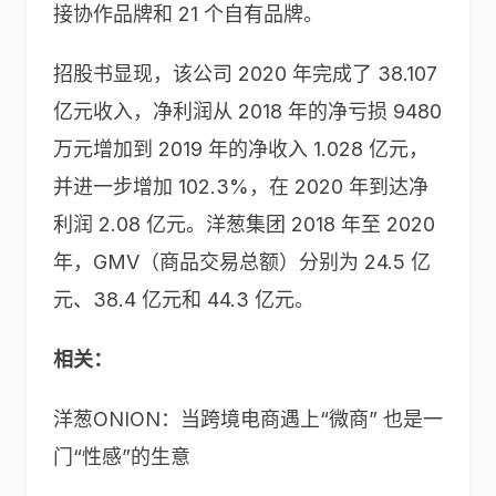
接协作品牌和 21 个自有品牌。
招股书显现，该公司 2020 年完成了 38.107
亿元收入，净利润从 2018 年的净亏损 9480
万元增加到 2019 年的净收入 1.028 亿元，
并进一步增加 102.3%，在 2020 年到达净
利润 2.08 亿元。洋葱集团 2018 年至 2020
年，GMV（商品交易总额）分别为 24.5 亿
元、38.4 亿元和 44.3 亿元。
相关：
洋葱ONION：当跨境电商遇上“微商” 也是一
门“性感”的生意