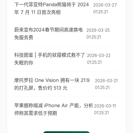
下一代菲亚特Panda熊猫将于 2024
2026-03-27
年 7 月 11 日首次亮相
01:25:21
蔚来宣布2024春节期间高速换电
2026-03-25
免服务费
01:25:21
科技图鉴 | 手机的就寝模式救不了
2026-03-22
失眠的你
01:25:21
摩托罗拉 One Vision 拥有一块 21:9
2026-03-21
的打孔屏，售价约 513 元
01:25:21
苹果据称缩减 iPhone Air 产能，分析
2026-03-11
师称其需求低于预期
01:25:21