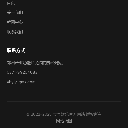
首页
关于我们
新闻中心
联系我们
联系方式
郑州产业功能区范围内办公地点
0371-89204683
yhyl@gmx.com
© 2022–2025 壹号娱乐官方网站 版权所有
网站地图