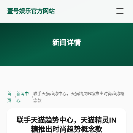
壹号娱乐官方网站
新闻详情
首
新闻中
联手天猫趋势中心，天猫精灵IN糖推出时尚趋势概
›
›
页
心
念款
联手天猫趋势中心，天猫精灵IN
糖推出时尚趋势概念款