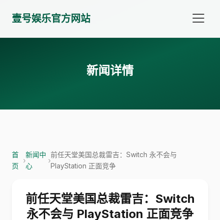
壹号娱乐官方网站
新闻详情
首
新闻中
前任天堂美国总裁雷吉：Switch 永不会与
›
›
页
心
PlayStation 正面竞争
前任天堂美国总裁雷吉：Switch
永不会与 PlayStation 正面竞争