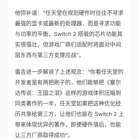
他弥补道：“任天堂在规划硬件时往往不寻求
最强的显卡或最新的处理器，而是寻求功能
与功率的平衡，Switch 2 搭载的芯片功能其
实很强壮，但游戏厂商们适配时将面对中间
层东西与第三方支撑应战”。
雷吉进一步解说了上述观念：“你看任天堂的
开发者是有两把刷子的，他们能够把《塞尔
达传说：王国之泪》这样的游戏体积压缩到
同类著作的一半，任天堂如果把这种优化经
历共享给第三方，让他们也能在 Switch 2 上
带来体现优异的著作，即便硬件落后，也能
让三方厂商取得成功”。