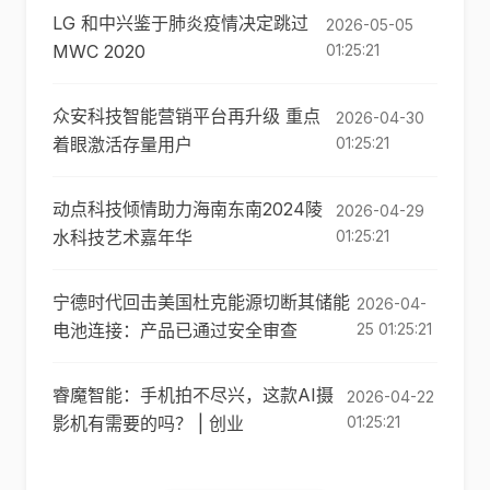
LG 和中兴鉴于肺炎疫情决定跳过
2026-05-05
MWC 2020
01:25:21
众安科技智能营销平台再升级 重点
2026-04-30
着眼激活存量用户
01:25:21
动点科技倾情助力海南东南2024陵
2026-04-29
水科技艺术嘉年华
01:25:21
宁德时代回击美国杜克能源切断其储能
2026-04-
电池连接：产品已通过安全审查
25 01:25:21
睿魔智能：手机拍不尽兴，这款AI摄
2026-04-22
影机有需要的吗？ | 创业
01:25:21