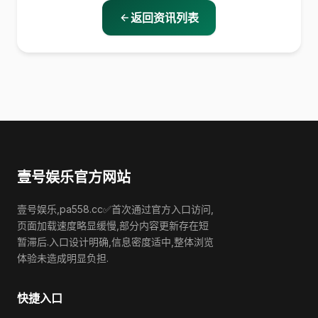
返回资讯列表
壹号娱乐官方网站
壹号娱乐,pa558.cc✅首次通过官方入口访问,
页面加载速度略显缓慢,部分内容更新存在短
暂滞后.入口设计明确,信息密度适中,整体浏览
体验未造成明显负担.
快捷入口