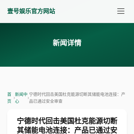
壹号娱乐官方网站
新闻详情
首
新闻中
宁德时代回击美国杜克能源切断其储能电池连接：产
›
›
页
心
品已通过安全审查
宁德时代回击美国杜克能源切断
其储能电池连接：产品已通过安