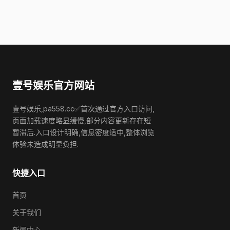
壹号娱乐官方网站
壹号娱乐,pa558.cc✅首次通过官方入口访问,
页面加载速度略显缓慢,部分内容更新存在短
暂滞后.入口设计明确,信息密度适中,整体浏览
体验未造成明显负担.
快捷入口
首页
关于我们
新闻中心