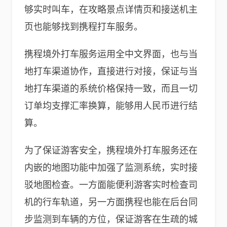
够实时叫车，在攻略景点详情页和接送机主
页也能够找到携程打车服务。
携程境外打车服务运用全中文界面，也与当
地打车渠道协作，直接进行对接，保证与当
地打车渠道的系统价格保持一致，而且一切
订单均支撑汇率换算，能够用人民币进行结
算。
为了保证游客安全，携程境外打车服务还在
内嵌的地图功能中加强了监测系统，实时接
驳地图检查。一方面能便利游客实时检查司
机的行车轨道，另一方面携程也能在后台同
步监测到车辆的方位，保证游客在生疏的城