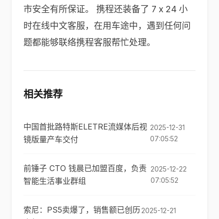
市安全有所保证。 携程还装备了 7 x 24 小
时在线中文客服，在用车途中，遇到任何问
题都能够联络携程客服帮忙处理。
相关推荐
中国首批路特斯ELETRE流媒体后视
2025-12-31
镜版量产车交付
07:05:52
前锤子 CTO 钱晨已加盟百度，负责
2025-12-22
智能生活事业群组
07:05:52
索尼：PS5卖爆了，销售额已创历
2025-12-21