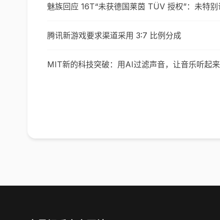
魅族回应 16T“未获德国莱茵 TÜV 授权”：未特
腾讯新游戏要求渠道采用 3:7 比例分成
MIT新的科技突破：用AI过滤声音，让音乐听起