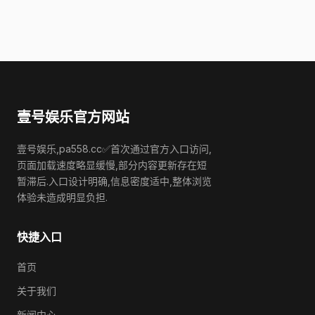
壹号娱乐官方网站
壹号娱乐,pa558.cc✅首次通过官方入口访问,
页面加载速度略显缓慢,部分内容更新存在短
暂滞后.入口设计明确,信息密度适中,整体浏览
体验未造成明显负担.
快捷入口
首页
关于我们
新闻中心